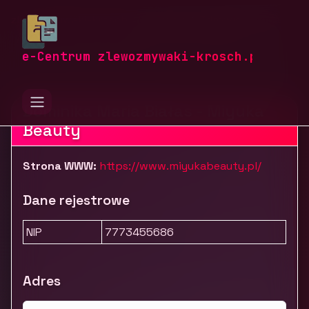
zlewozmywaki-krosch.pl
Firmy
Zdrowie i uroda
Kosmetyki i pielęgnacja
Miyuka Beauty
e-Centrum zlewozmywaki-krosch.pl
Dominika Maria Białas - Miyuka
Beauty
Strona WWW:
https://www.miyukabeauty.pl/
Dane rejestrowe
NIP
7773455686
Adres