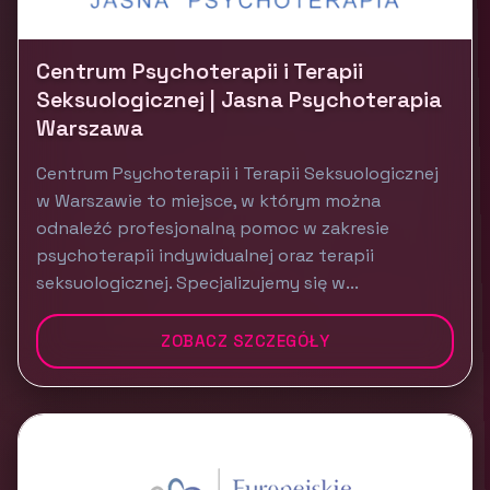
Centrum Psychoterapii i Terapii
Seksuologicznej | Jasna Psychoterapia
Warszawa
Centrum Psychoterapii i Terapii Seksuologicznej
w Warszawie to miejsce, w którym można
odnaleźć profesjonalną pomoc w zakresie
psychoterapii indywidualnej oraz terapii
seksuologicznej. Specjalizujemy się w...
ZOBACZ SZCZEGÓŁY