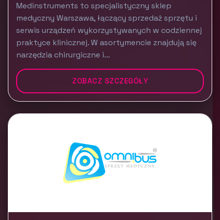
Medinstruments to specjalistyczny sklep
medyczny Warszawa, łączący sprzedaż sprzętu i
serwis urządzeń wykorzystywanych w codziennej
praktyce klinicznej. W asortymencie znajdują się
narzędzia chirurgiczne i...
ZOBACZ SZCZEGÓŁY