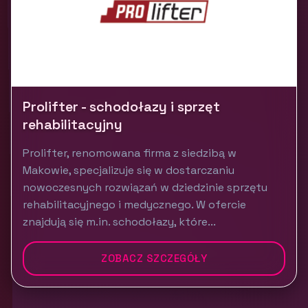
Prolifter - schodołazy i sprzęt
rehabilitacyjny
Prolifter, renomowana firma z siedzibą w
Makowie, specjalizuje się w dostarczaniu
nowoczesnych rozwiązań w dziedzinie sprzętu
rehabilitacyjnego i medycznego. W ofercie
znajdują się m.in. schodołazy, które...
ZOBACZ SZCZEGÓŁY