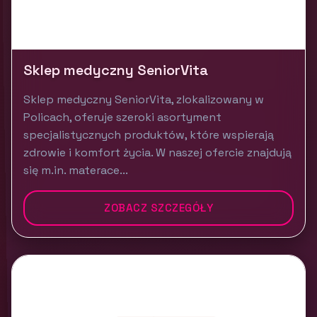
Sklep medyczny SeniorVita
Sklep medyczny SeniorVita, zlokalizowany w
Policach, oferuje szeroki asortyment
specjalistycznych produktów, które wspierają
zdrowie i komfort życia. W naszej ofercie znajdują
się m.in. materace...
ZOBACZ SZCZEGÓŁY