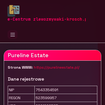
zlewozmywaki-krosch.pl
Firmy
Budownictwo i nieruchomości
Nieruchomości i zarządzanie
e-Centrum zlewozmywaki-krosch.pl
Nieruchomości na sprzedaż Włochy | Pureline
Estate
Pureline Estate
Strona WWW:
https://purelineestate.pl/
Dane rejestrowe
NIP
7543354591
REGON
523599957