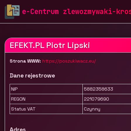
zlewozmywaki-krosch.pl
Firmy
Budownictwo i nier
e-Centrum zlewozmywaki-kro
EFEKT.PL Piotr Lipski
Strona WWW:
https://poszukiwacz.eu/
Dane rejestrowe
NIP
5882358633
REGON
221079690
Status VAT
Czynny
Adres