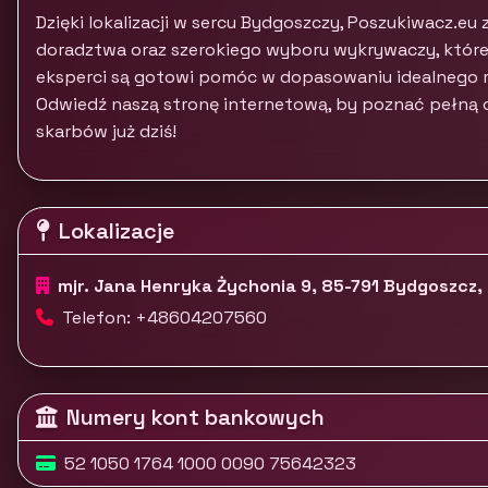
Dzięki lokalizacji w sercu Bydgoszczy, Poszukiwacz.e
doradztwa oraz szerokiego wyboru wykrywaczy, które 
eksperci są gotowi pomóc w dopasowaniu idealnego r
Odwiedź naszą stronę internetową, by poznać pełną o
skarbów już dziś!
Lokalizacje
mjr. Jana Henryka Żychonia 9, 85-791 Bydgoszcz
Telefon: +48604207560
Numery kont bankowych
52 1050 1764 1000 0090 75642323