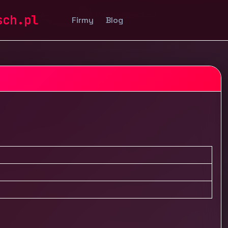
uchomości
Instalacje
Poszukiwacz.eu
sch.pl
Firmy
Blog