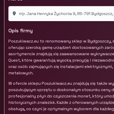
mjr. Jana Henryka Żychonia 9, 85-791 Bydgoszcz
Opis firmy
Poszukiwacz.eu to renomowany sklep w Bydgoszczy, sp
oferując szeroką gamę urządzeń dostosowanych zarówn
asortymencie znajdują się zaawansowane wykrywacze
Quest, które gwarantują wysoką precyzję i niezawodn
oraz osób zajmujących się instalacjami elektryczny
metalowych.
W ofercie sklepu Poszukiwacz.eu znajdują się także
poszukującym sprzętu o doskonałym stosunku ceny do
profesjonalny płyn do czyszczenia monet, który umożl
historycznych znalezisk. Każde z oferowanych urządzeń
obsługą, co czyni je optymalnym wyborem dla każdeg