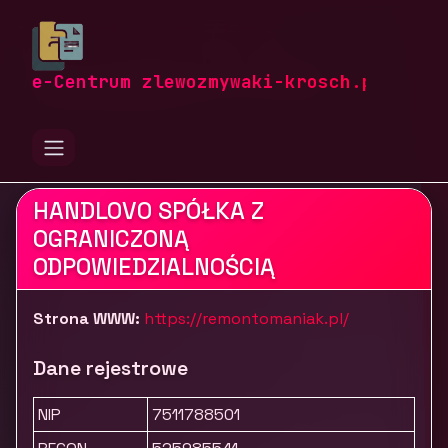
zlewozmywaki-krosch.pl
Firmy
Budownictwo i nieruchomości
Materiały konstrukcyjne i instalacyjne
e-Centrum zlewozmywaki-krosch.pl
Remontomaniak.pl
HANDLOVO SPÓŁKA Z
OGRANICZONĄ
ODPOWIEDZIALNOŚCIĄ
Strona WWW:
https://remontomaniak.pl/
Dane rejestrowe
NIP
7511788501