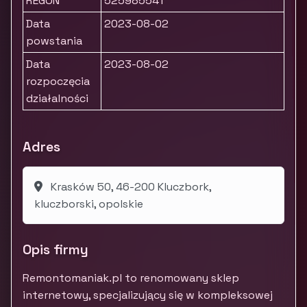
REGON
525985541
Data
2023-08-02
powstania
Data
2023-08-02
rozpoczęcia
działalności
Adres
Krasków 50, 46-200 Kluczbork,
kluczborski, opolskie
Opis firmy
Remontomaniak.pl to renomowany sklep
internetowy, specjalizujący się w kompleksowej