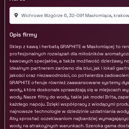
Wichrowe Wzgórze 6, 32-091 Masłomiąca, krakow
Opis firmy
Sklep z kawą i herbatą GRAPHITE w Masłomiącej to ren
profesjonalnych rozwiązań dla miłośników aromatyczn
kawowych specjałów, a także możliwość dzierżawy n
idealnym partnerem zarówno dla biur, jak i lokali ga
jakości oraz niezawodności, co potwierdza zadowoleni
GRAPHITE oferuje również zaawansowane systemy dys
wody, które doskonale sprawdzają się w miejscach wy
wody. Nasze filtry do wody, takie jak model Brita, zap
każdego napoju. Dzięki współpracy z wiodącymi pro
najnowsze technologie w dziedzinie uzdatniania wody 
Aby sprostać oczekiwaniom najbardziej wymagający
wody na atrakcyjnych warunkach. Szeroka gama dost