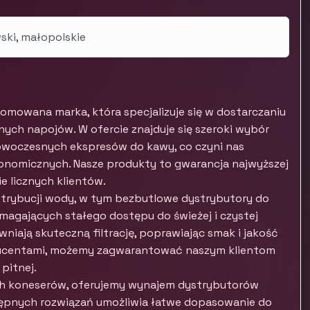
ski, małopolskie
omowana marka, która specjalizuje się w dostarczaniu
ych napojów. W ofercie znajduje się szeroki wybór
owoczesnych ekspresów do kawy, co czyni nas
stronomicznych. Nasze produkty to gwarancja najwyższej
e licznych klientów.
trybucji wody, w tym bezbutlowe dystrybutory do
magających stałego dostępu do świeżej i czystej
ewniają skuteczną filtrację, poprawiając smak i jakość
ducentami, możemy zagwarantować naszym klientom
pitnej.
ch koneserów, oferujemy wynajem dystrybutorów
ępnych rozwiązań umożliwia łatwe dopasowanie do