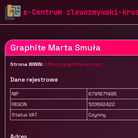
zlewozmywaki-krosch.pl
Firmy
Przemysł spożywczy
e-Centrum zlewozmywaki-kro
Graphite Marta Smuła
Strona WWW:
https://graphite.com.pl/
Dane rejestrowe
NIP
6791871495
REGON
120892422
Status VAT
Czynny
Adres