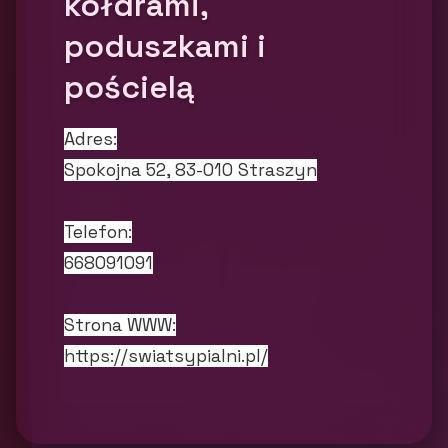
kołdrami,
poduszkami i
pościelą
Adres:
Spokojna 52, 83-010 Straszyn
Telefon:
668091091
Strona WWW:
https://swiatsypialni.pl/