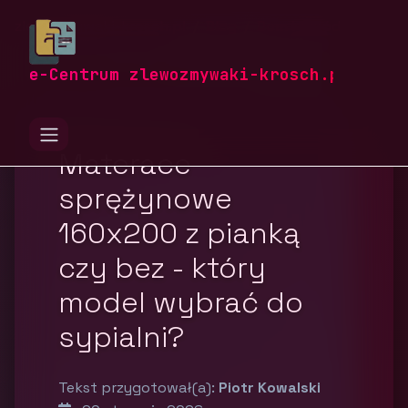
zlewozmywaki-krosch.pl
Blog
Dom i ogród
e-Centrum zlewozmywaki-krosch.pl
Materace
sprężynowe
160x200 z pianką
czy bez - który
model wybrać do
sypialni?
Tekst przygotował(a):
Piotr Kowalski