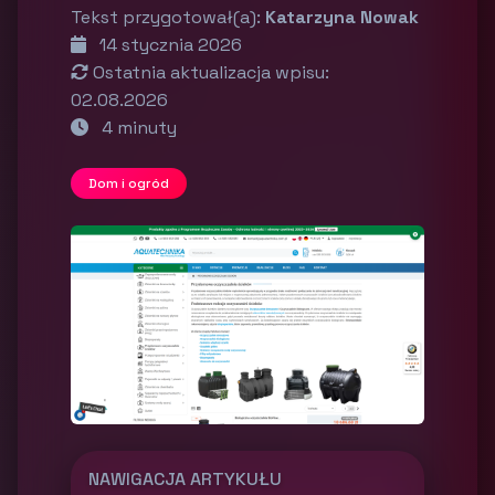
Tekst przygotował(a):
Katarzyna Nowak
14 stycznia 2026
Ostatnia aktualizacja wpisu:
02.08.2026
4 minuty
Dom i ogród
NAWIGACJA ARTYKUŁU