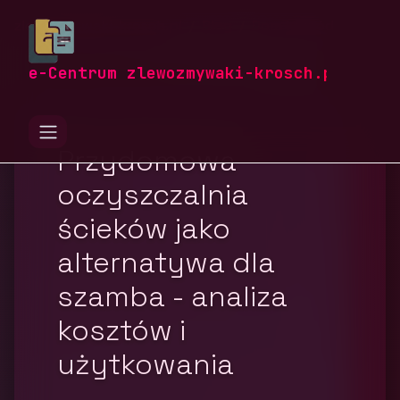
zlewozmywaki-krosch.pl
Blog
Dom i ogród
e-Centrum zlewozmywaki-krosch.pl
Przydomowa
oczyszczalnia
ścieków jako
alternatywa dla
szamba - analiza
kosztów i
użytkowania