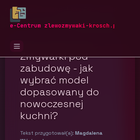
zlewozmywaki-krosch.pl
Blog
Dom i ogród
e-Centrum zlewozmywaki-krosch.pl
Zmywarki pod
zabudowę - jak
wybrać model
dopasowany do
nowoczesnej
kuchni?
Tekst przygotował(a):
Magdalena