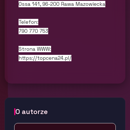
Ossa 141, 96-200 Rawa Mazowiecka
Telefon:
790 770 753
Strona WWW:
https://topcena24.pl/
O autorze