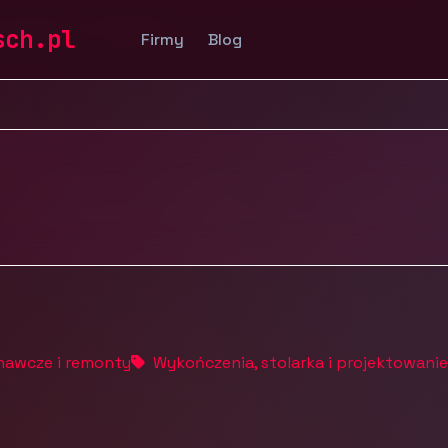
uchomości
Instalacje
sch.pl
Firmy
Blog
nawcze i remonty
Wykończenia, stolarka i projektowanie