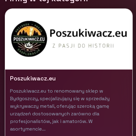
Poszukiwacz.eu
Poszukiwacz.eu to renomowany sklep w
Bydgoszczy, specjalizujący się w sprzedaży
wykrywaczy metali, oferując szeroką gamę
urządzeń dostosowanych zarówno dla
profesjonalistów, jak i amatorów. W
asortymencie...