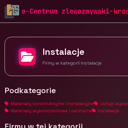
zlewozmywaki-krosch.pl
Firmy
Budownictwo i nier
e-Centrum zlewozmywaki-kro
Instalacje
Firmy w kategorii Instalacje
Podkategorie
Materiały konstrukcyjne i instalacyjne
Usługi wyko
Materiały wykończeniowe i sanitarne
Instalacje
Firmy w tej kategorii