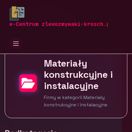
zlewozmywaki-krosch.pl
Firmy
Budownictwo i nieruchomości
Materiały konstrukcyjne i instalacyjne
e-Centrum zlewozmywaki-krosch.pl
Materiały
konstrukcyjne i
instalacyjne
Firmy w kategorii Materiały
konstrukcyjne i instalacyjne