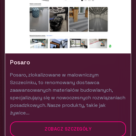
Posaro
Posaro, zlokalizowane w malowniczym
Szczecinku, to renomowany dostawca
zaawansowanych materiałów budowlanych,
specjalizujący się w nowoczesnych rozwiązaniach
posadzkowych. Nasze produkty, takie jak
żywice...
ZOBACZ SZCZEGÓŁY