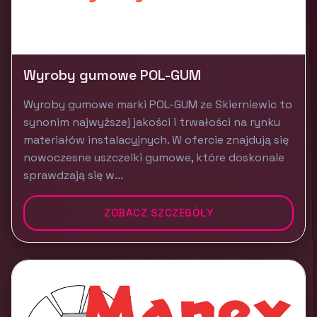
Wyroby gumowe POL-GUM
Wyroby gumowe marki POL-GUM ze Skierniewic to
synonim najwyższej jakości i trwałości na rynku
materiałów instalacyjnych. W ofercie znajdują się
nowoczesne uszczelki gumowe, które doskonale
sprawdzają się w...
ZOBACZ SZCZEGÓŁY