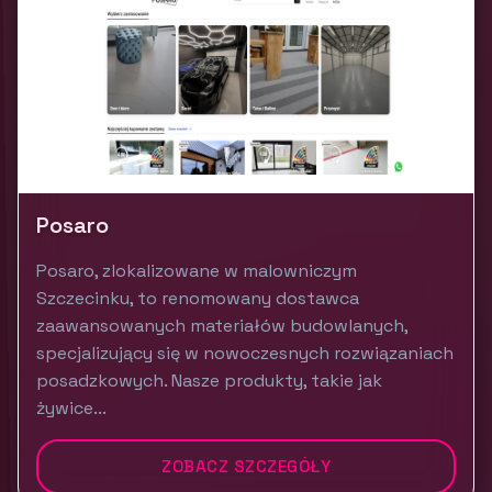
Posaro
Posaro, zlokalizowane w malowniczym
Szczecinku, to renomowany dostawca
zaawansowanych materiałów budowlanych,
specjalizujący się w nowoczesnych rozwiązaniach
posadzkowych. Nasze produkty, takie jak
żywice...
ZOBACZ SZCZEGÓŁY