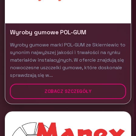
Wyroby gumowe POL-GUM
Wyroby gumowe marki POL-GUM ze Skierniewic to
synonim najwyższej jakości i trwałości na rynku
materiałów instalacyjnych. W ofercie znajdują się
nowoczesne uszczelki gumowe, które doskonale
sprawdzają się w...
ZOBACZ SZCZEGÓŁY