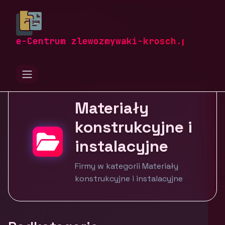
zlewozmywaki-krosch.pl
Firmy
Budownictwo i nieruchomości
Materiały konstrukcyjne i instalacyjne
e-Centrum zlewozmywaki-krosch.pl
Materiały
konstrukcyjne i
instalacyjne
Firmy w kategorii Materiały
konstrukcyjne i instalacyjne