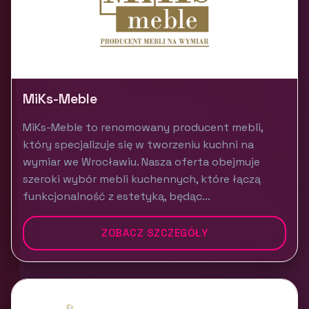
MiKs-Meble
MiKs-Meble to renomowany producent mebli,
który specjalizuje się w tworzeniu kuchni na
wymiar we Wrocławiu. Nasza oferta obejmuje
szeroki wybór mebli kuchennych, które łączą
funkcjonalność z estetyką, będąc...
ZOBACZ SZCZEGÓŁY