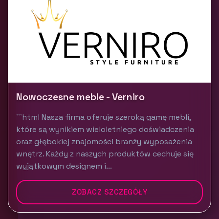
Nowoczesne meble - Verniro
```html Nasza firma oferuje szeroką gamę mebli,
które są wynikiem wieloletniego doświadczenia
oraz głębokiej znajomości branży wyposażenia
wnętrz. Każdy z naszych produktów cechuje się
wyjątkowym designem i...
ZOBACZ SZCZEGÓŁY