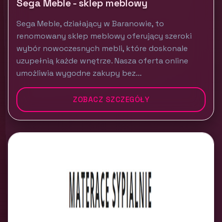
Sega Meble - sklep meblowy
Sega Meble, działający w Baranowie, to
renomowany sklep meblowy oferujący szeroki
wybór nowoczesnych mebli, które doskonale
uzupełnią każde wnętrze. Nasza oferta online
umożliwia wygodne zakupy bez...
ZOBACZ SZCZEGÓŁY