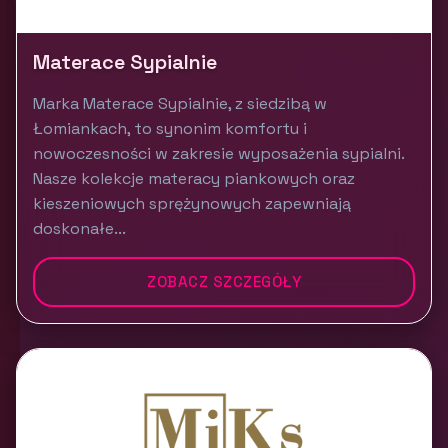
Materace Sypialnie
Marka Materace Sypialnie, z siedzibą w
Łomiankach, to synonim komfortu i
nowoczesności w zakresie wyposażenia sypialni.
Nasze kolekcje materacy piankowych oraz
kieszeniowych sprężynowych zapewniają
doskonałe...
ZOBACZ SZCZEGÓŁY