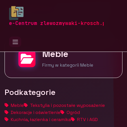
zlewozmywaki-krosch.pl
Firmy
Dom i ogród
Meble
e-Centrum zlewozmywaki-krosch.pl
Meble
Firmy w kategorii Meble
Podkategorie
Meble
Tekstylia i pozostałe wyposażenie
Dekoracje i oświetlenie
Ogród
Kuchnia, łazienka i ceramika
RTV i AGD