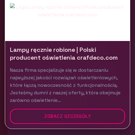
Lampy ręcznie robione | Polski
producent oświetlenia crafdeco.com
Nasza firma specjalizuje się w dostarczaniu
najwyższej jakości rozwiązań oświetleniowych,
które łączą nowoczesność z funkcjonalnością.
Jesteśmy dumni z naszej oferty, która obejmuje
zarówno oświetlenie...
ZOBACZ SZCZEGÓŁY