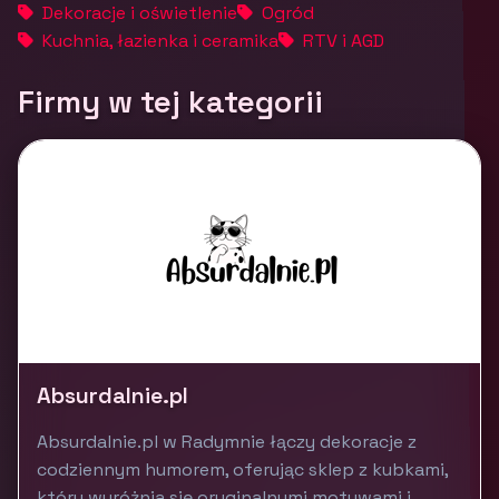
Dekoracje i oświetlenie
Ogród
Kuchnia, łazienka i ceramika
RTV i AGD
Firmy w tej kategorii
Absurdalnie.pl
Absurdalnie.pl w Radymnie łączy dekoracje z
codziennym humorem, oferując sklep z kubkami,
który wyróżnia się oryginalnymi motywami i