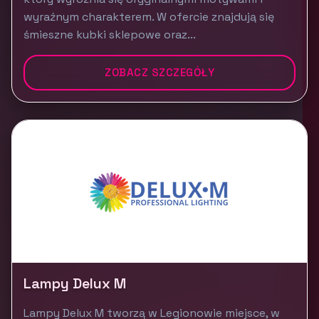
wyraźnym charakterem. W ofercie znajdują się
śmieszne kubki sklepowe oraz...
ZOBACZ SZCZEGÓŁY
Lampy Delux M
Lampy Delux M tworzą w Legionowie miejsce, w