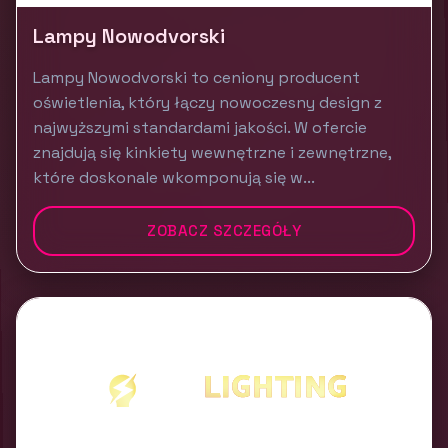
Lampy Nowodvorski
Lampy Nowodvorski to ceniony producent
oświetlenia, który łączy nowoczesny design z
najwyższymi standardami jakości. W ofercie
znajdują się kinkiety wewnętrzne i zewnętrzne,
które doskonale wkomponują się w...
ZOBACZ SZCZEGÓŁY