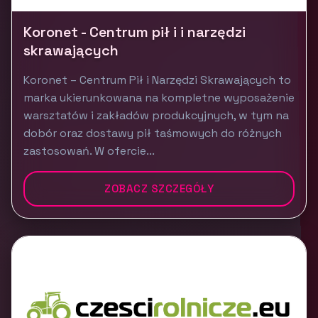
Koronet - Centrum pił i i narzędzi
skrawających
Koronet – Centrum Pił i Narzędzi Skrawających to
marka ukierunkowana na kompletne wyposażenie
warsztatów i zakładów produkcyjnych, w tym na
dobór oraz dostawy pił taśmowych do różnych
zastosowań. W ofercie...
ZOBACZ SZCZEGÓŁY