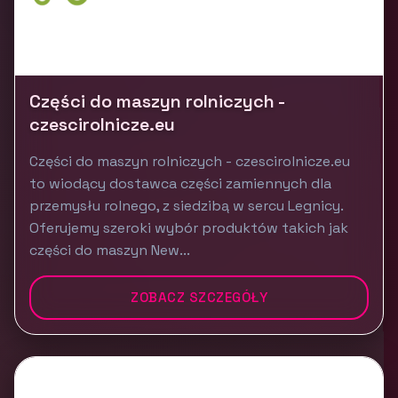
Części do maszyn rolniczych -
czescirolnicze.eu
Części do maszyn rolniczych - czescirolnicze.eu
to wiodący dostawca części zamiennych dla
przemysłu rolnego, z siedzibą w sercu Legnicy.
Oferujemy szeroki wybór produktów takich jak
części do maszyn New...
ZOBACZ SZCZEGÓŁY