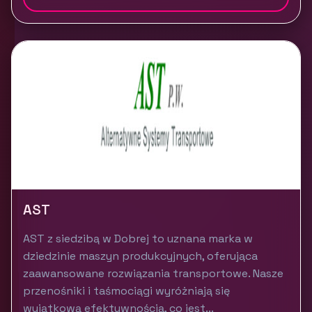
AST
AST z siedzibą w Dobrej to uznana marka w
dziedzinie maszyn produkcyjnych, oferująca
zaawansowane rozwiązania transportowe. Nasze
przenośniki i taśmociągi wyróżniają się
wyjątkową efektywnością, co jest...