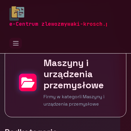
zlewozmywaki-krosch.pl
Firmy
Przemysł i produkcja
Maszyny i urządzenia przemysłowe
e-Centrum zlewozmywaki-krosch.pl
Maszyny i
urządzenia
przemysłowe
Firmy w kategorii Maszyny i
urządzenia przemysłowe