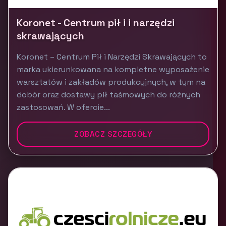
Koronet - Centrum pił i i narzędzi
skrawających
Koronet – Centrum Pił i Narzędzi Skrawających to
marka ukierunkowana na kompletne wyposażenie
warsztatów i zakładów produkcyjnych, w tym na
dobór oraz dostawy pił taśmowych do różnych
zastosowań. W ofercie...
ZOBACZ SZCZEGÓŁY