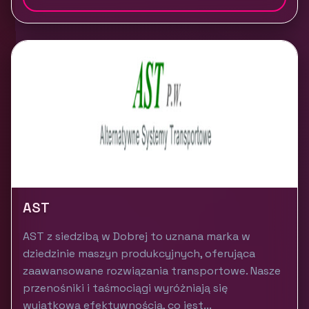
AST
AST z siedzibą w Dobrej to uznana marka w
dziedzinie maszyn produkcyjnych, oferująca
zaawansowane rozwiązania transportowe. Nasze
przenośniki i taśmociągi wyróżniają się
wyjątkową efektywnością, co jest...