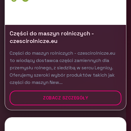
Części do maszyn rolniczych -
czescirolnicze.eu
Części do maszyn rolniczych - czescirolnicze.eu
to wiodący dostawca części zamiennych dla
przemysłu rolnego, z siedzibą w sercu Legnicy.
Oferujemy szeroki wybór produktów takich jak
części do maszyn New...
ZOBACZ SZCZEGÓŁY