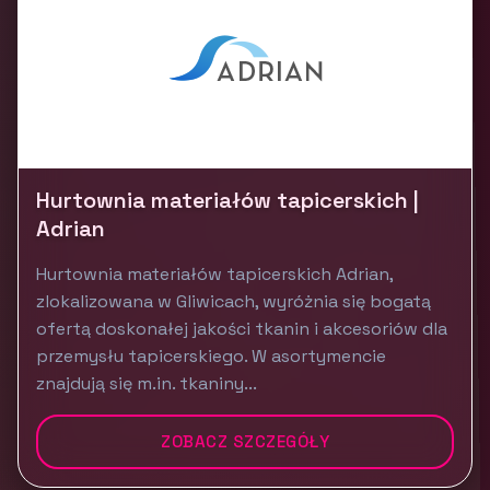
Hurtownia materiałów tapicerskich |
Adrian
Hurtownia materiałów tapicerskich Adrian,
zlokalizowana w Gliwicach, wyróżnia się bogatą
ofertą doskonałej jakości tkanin i akcesoriów dla
przemysłu tapicerskiego. W asortymencie
znajdują się m.in. tkaniny...
ZOBACZ SZCZEGÓŁY