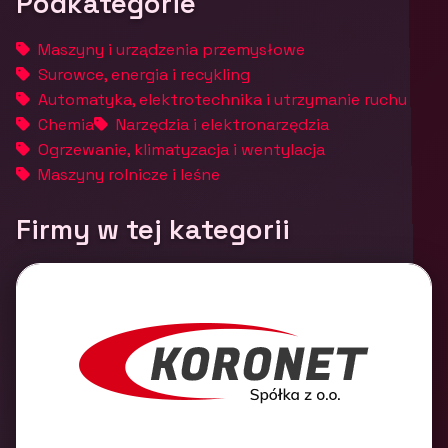
Podkategorie
Maszyny i urządzenia przemysłowe
Surowce, energia i recykling
Automatyka, elektrotechnika i utrzymanie ruchu
Chemia
Narzędzia i elektronarzędzia
Ogrzewanie, klimatyzacja i wentylacja
Maszyny rolnicze i leśne
Firmy w tej kategorii