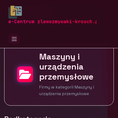
zlewozmywaki-krosch.pl
Firmy
Przemysł i produkcja
Maszyny i urządzenia przemysłowe
e-Centrum zlewozmywaki-krosch.pl
Maszyny i
urządzenia
przemysłowe
Firmy w kategorii Maszyny i
urządzenia przemysłowe