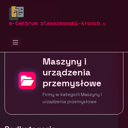
zlewozmywaki-krosch.pl
Firmy
Przemysł i produkcja
Maszyny i urządzenia przemysłowe
e-Centrum zlewozmywaki-krosch.pl
Maszyny i
urządzenia
przemysłowe
Firmy w kategorii Maszyny i
urządzenia przemysłowe