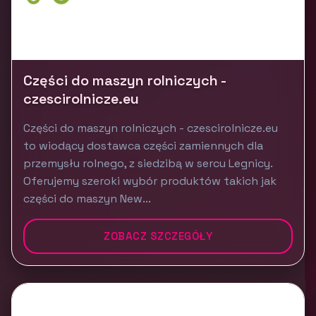
Części do maszyn rolniczych -
czescirolnicze.eu
Części do maszyn rolniczych - czescirolnicze.eu
to wiodący dostawca części zamiennych dla
przemysłu rolnego, z siedzibą w sercu Legnicy.
Oferujemy szeroki wybór produktów takich jak
części do maszyn New...
ZOBACZ SZCZEGÓŁY