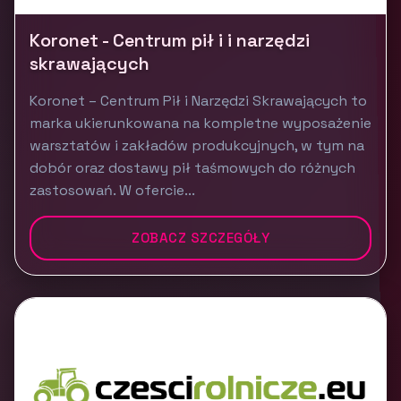
Koronet - Centrum pił i i narzędzi
skrawających
Koronet – Centrum Pił i Narzędzi Skrawających to
marka ukierunkowana na kompletne wyposażenie
warsztatów i zakładów produkcyjnych, w tym na
dobór oraz dostawy pił taśmowych do różnych
zastosowań. W ofercie...
ZOBACZ SZCZEGÓŁY