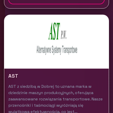
AST
AST z siedzibą w Dobrej to uznana marka w
dziedzinie maszyn produkcyjnych, oferująca
zaawansowane rozwiązania transportowe. Nasze
przenośniki i taśmociągi wyróżniają się
wyjątkową efektywnością, co jest...