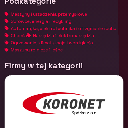
Podkategorie
Maszyny i urządzenia przemysłowe
Surowce, energia i recykling
Automatyka, elektrotechnika i utrzymanie ruchu
Chemia
Narzędzia i elektronarzędzia
Ogrzewanie, klimatyzacja i wentylacja
Maszyny rolnicze i leśne
Firmy w tej kategorii