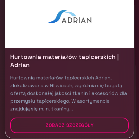
Hurtownia materiałów tapicerskich |
Adrian
Hurtownia materiałów tapicerskich Adrian,
zlokalizowana w Gliwicach, wyróżnia się bogatą
ofertą doskonałej jakości tkanin i akcesoriów dla
przemysłu tapicerskiego. W asortymencie
znajdują się m.in. tkaniny...
ZOBACZ SZCZEGÓŁY