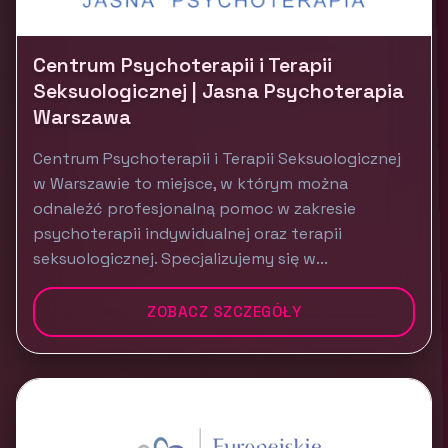
Centrum Psychoterapii i Terapii
Seksuologicznej | Jasna Psychoterapia
Warszawa
Centrum Psychoterapii i Terapii Seksuologicznej
w Warszawie to miejsce, w którym można
odnaleźć profesjonalną pomoc w zakresie
psychoterapii indywidualnej oraz terapii
seksuologicznej. Specjalizujemy się w...
ZOBACZ SZCZEGÓŁY