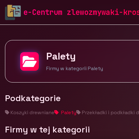
zlewozmywaki-krosch.pl
Firmy
Opakowania, etykiety
e-Centrum zlewozmywaki-kro
Palety
Firmy w kategorii Palety
Podkategorie
Koszyki drewniane
Palety
Przekładki i podkładki 
Firmy w tej kategorii