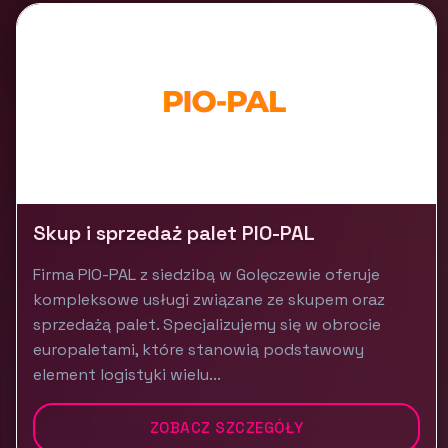
Skup i sprzedaż palet PIO-PAL
Firma PIO-PAL z siedzibą w Golęczewie oferuje
kompleksowe usługi związane ze skupem oraz
sprzedażą palet. Specjalizujemy się w obrocie
europaletami, które stanowią podstawowy
element logistyki wielu...
ZOBACZ SZCZEGÓŁY