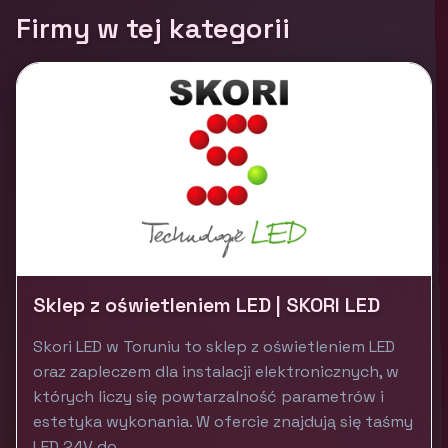
Firmy w tej kategorii
Sklep z oświetleniem LED | SKORI LED
Skori LED w Toruniu to sklep z oświetleniem LED
oraz zapleczem dla instalacji elektronicznych, w
których liczy się powtarzalność parametrów i
estetyka wykonania. W ofercie znajdują się taśmy
LED 24V do...