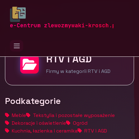
zlewozmywaki-krosch.pl
Firmy
Dom i ogród
RTV i AGD
e-Centrum zlewozmywaki-krosch.pl
RTV i AGD
Firmy w kategorii RTV i AGD
Podkategorie
Meble
Tekstylia i pozostałe wyposażenie
Dekoracje i oświetlenie
Ogród
Kuchnia, łazienka i ceramika
RTV i AGD