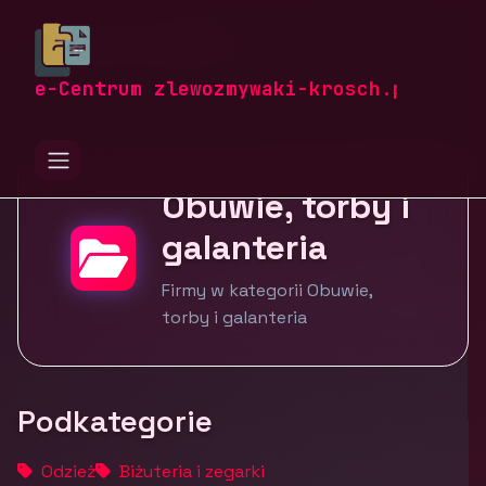
zlewozmywaki-krosch.pl
Firmy
Moda i akcesoria
Obuwie, torby i galanteria
e-Centrum zlewozmywaki-krosch.pl
Obuwie, torby i
galanteria
Firmy w kategorii Obuwie,
torby i galanteria
Podkategorie
Odzież
Biżuteria i zegarki