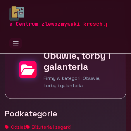
zlewozmywaki-krosch.pl
Firmy
Moda i akcesoria
Obuwie, torby i galanteria
e-Centrum zlewozmywaki-krosch.pl
Obuwie, torby i
galanteria
Firmy w kategorii Obuwie,
torby i galanteria
Podkategorie
Odzież
Biżuteria i zegarki