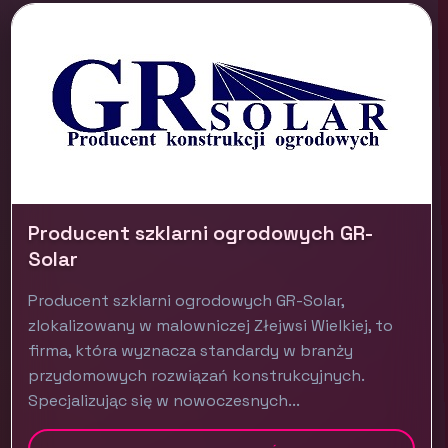
Producent szklarni ogrodowych GR-
Solar
Producent szklarni ogrodowych GR-Solar,
zlokalizowany w malowniczej Złejwsi Wielkiej, to
firma, która wyznacza standardy w branży
przydomowych rozwiązań konstrukcyjnych.
Specjalizując się w nowoczesnych...