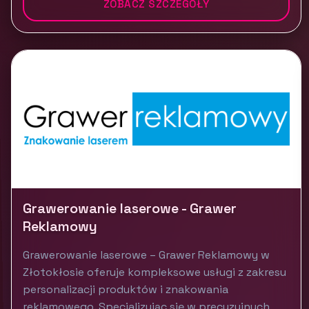
ZOBACZ SZCZEGÓŁY
Grawerowanie laserowe - Grawer
Reklamowy
Grawerowanie laserowe – Grawer Reklamowy w
Złotokłosie oferuje kompleksowe usługi z zakresu
personalizacji produktów i znakowania
reklamowego. Specjalizując się w precyzyjnych