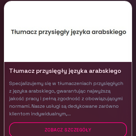
Tłumacz przysięgły języka arabskiego
Specjalizujemy się w tłumaczeniach przysięgłych
z języka arabskiego, gwarantując najwyższą
jakość pracy i pełną zgodność z obowiązującymi
normami. Nasze usługi są dedykowane zarówno
klientom indywidualnym,...
ZOBACZ SZCZEGÓŁY