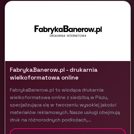
FabrykaBanerow.pl - drukarnia
wielkoformatowa online
FabrykaBanerow.pl to wiodąca drukarnia
wielkoformatowa online z siedzibą w Piszu,
specjalizująca się w tworzeniu wysokiej jakości
materiałów reklamowych. Nasze usługi obejmują
druk na różnorodnych podłożach,...