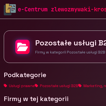
zlewozmywaki-krosch.pl
Firmy
Usługi dla firm
Poz
e-Centrum zlewozmywaki-kro
Pozostałe usługi B
Firmy w kategorii Pozostałe usługi B2B
Podkategorie
Usługi prawne
Pozostałe usługi B2B
Marketing, r
Firmy w tej kategorii