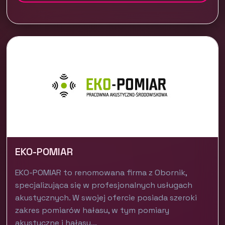
EKO-POMIAR
EKO-POMIAR to renomowana firma z Obornik,
specjalizująca się w profesjonalnych usługach
akustycznych. W swojej ofercie posiada szeroki
zakres pomiarów hałasu, w tym pomiary
akustyczne i hałasu...