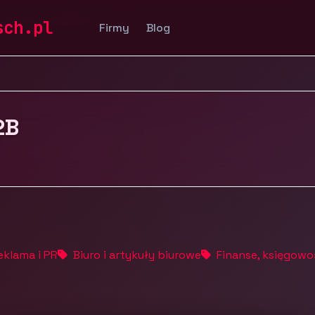
ostałe usługi B2B
sch.pl
Firmy
Blog
2B
eklama i PR
Biuro i artykuły biurowe
Finanse, księgowo