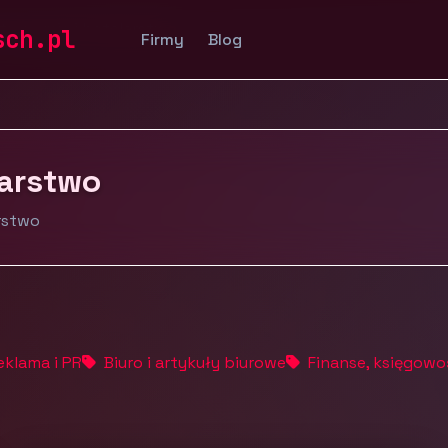
tronomia i hotelarstwo
sch.pl
Firmy
Blog
larstwo
arstwo
eklama i PR
Biuro i artykuły biurowe
Finanse, księgowo