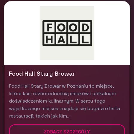
Food Hall Stary Browar
Food Hall Stary Browar w Poznaniu to miejsce,
które kusi różnorodnością smaków i unikalnym
doświadczeniem kulinarnym. W sercu tego
wyjątkowego miejsca znajduje się bogata oferta
restauracji, takich jak Kim...
ZOBACZ SZCZEGÓŁY