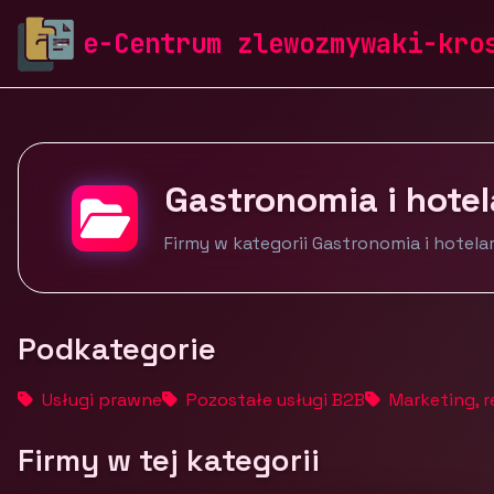
zlewozmywaki-krosch.pl
Firmy
Usługi dla firm
Gas
e-Centrum zlewozmywaki-kro
Gastronomia i hote
Firmy w kategorii Gastronomia i hotel
Podkategorie
Usługi prawne
Pozostałe usługi B2B
Marketing, r
Firmy w tej kategorii