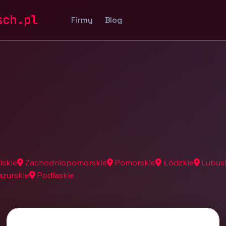
a
sch.pl
Firmy
Blog
lskie
Zachodniopomorskie
Pomorskie
Łódzkie
Lubus
zurskie
Podlaskie