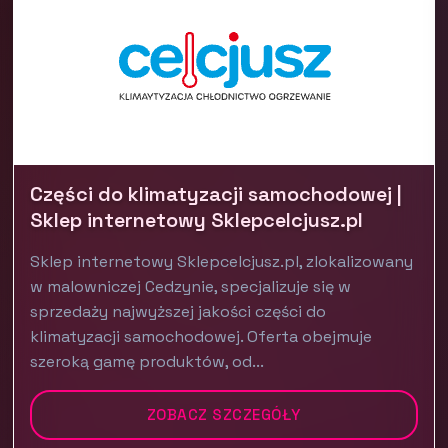
Części do klimatyzacji samochodowej |
Sklep internetowy Sklepcelcjusz.pl
Sklep internetowy Sklepcelcjusz.pl, zlokalizowany
w malowniczej Cedzynie, specjalizuje się w
sprzedaży najwyższej jakości części do
klimatyzacji samochodowej. Oferta obejmuje
szeroką gamę produktów, od...
ZOBACZ SZCZEGÓŁY