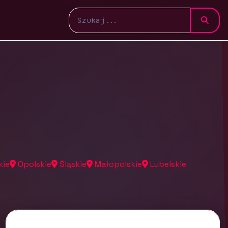
kie
Opolskie
Śląskie
Małopolskie
Lubelskie