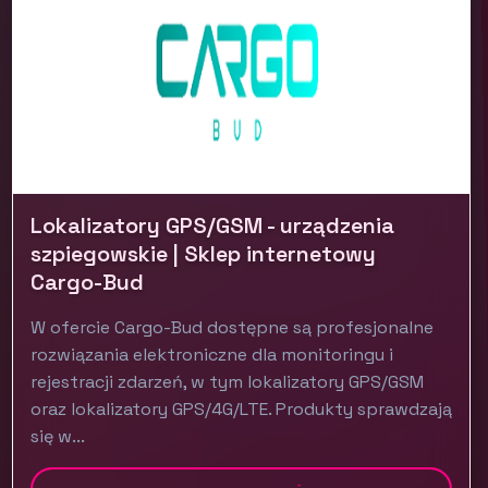
Lokalizatory GPS/GSM - urządzenia
szpiegowskie | Sklep internetowy
Cargo-Bud
W ofercie Cargo-Bud dostępne są profesjonalne
rozwiązania elektroniczne dla monitoringu i
rejestracji zdarzeń, w tym lokalizatory GPS/GSM
oraz lokalizatory GPS/4G/LTE. Produkty sprawdzają
się w...