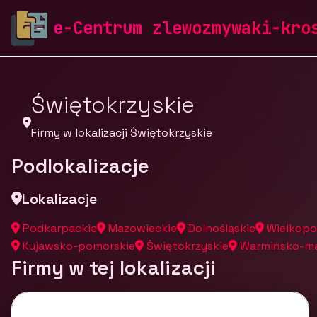
zlewozmywaki-krosch.pl
Firmy
Firmy z województw
e-Centrum zlewozmywaki-kro
Świętokrzyskie
Firmy w lokalizacji Świętokrzyskie
Podlokalizacje
Lokalizacje
Podkarpackie
Mazowieckie
Dolnośląskie
Wielkopo
Kujawsko-pomorskie
Świętokrzyskie
Warmińsko-ma
Firmy w tej lokalizacji