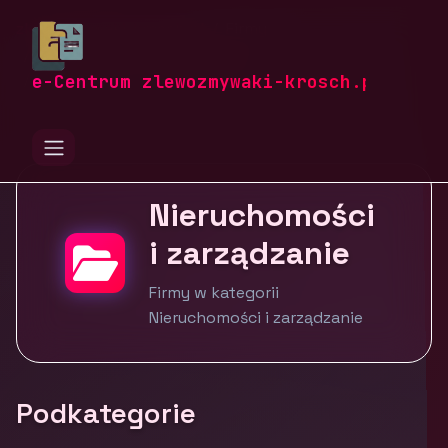
zlewozmywaki-krosch.pl
Firmy
Budownictwo i nieruchomości
Nieruchomości i zarządzanie
e-Centrum zlewozmywaki-krosch.pl
Nieruchomości
i zarządzanie
Firmy w kategorii
Nieruchomości i zarządzanie
Podkategorie