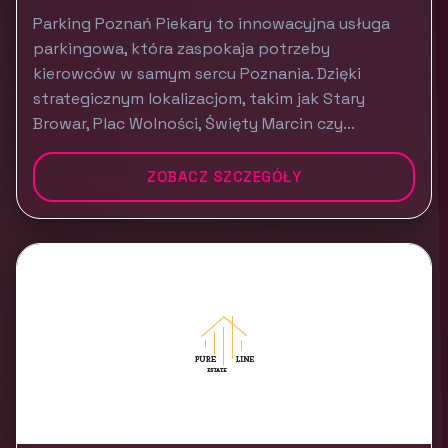
Parking Poznań Piekary to innowacyjna usługa
parkingowa, która zaspokaja potrzeby
kierowców w samym sercu Poznania. Dzięki
strategicznym lokalizacjom, takim jak Stary
Browar, Plac Wolności, Święty Marcin czy...
ZOBACZ SZCZEGÓŁY