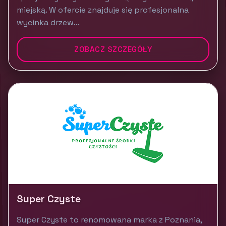
miejską. W ofercie znajduje się profesjonalna
wycinka drzew...
ZOBACZ SZCZEGÓŁY
Super Czyste
Super Czyste to renomowana marka z Poznania,