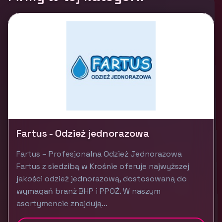
Fartus - Odzież jednorazowa
Fartus – Profesjonalna Odzież Jednorazowa
Fartus z siedzibą w Krośnie oferuje najwyższej
jakości odzież jednorazową, dostosowaną do
wymagań branż BHP i PPOŻ. W naszym
asortymencie znajdują...