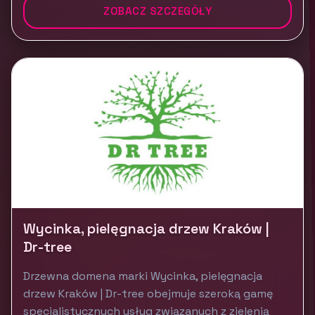
ZOBACZ SZCZEGÓŁY
Wycinka, pielęgnacja drzew Kraków |
Dr-tree
Drzewna domena marki Wycinka, pielęgnacja
drzew Kraków | Dr-tree obejmuje szeroką gamę
specjalistycznych usług związanych z zielenią