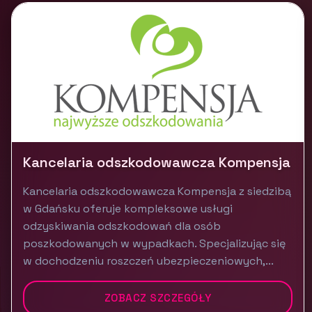
Kancelaria odszkodowawcza Kompensja
Kancelaria odszkodowawcza Kompensja z siedzibą
w Gdańsku oferuje kompleksowe usługi
odzyskiwania odszkodowań dla osób
poszkodowanych w wypadkach. Specjalizując się
w dochodzeniu roszczeń ubezpieczeniowych,...
ZOBACZ SZCZEGÓŁY