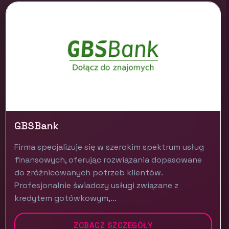
GBSBank
Firma specjalizuje się w szerokim spektrum usług
finansowych, oferując rozwiązania dopasowane
do zróżnicowanych potrzeb klientów.
Profesjonalnie świadczy usługi związane z
kredytem gotówkowym,...
ZOBACZ SZCZEGÓŁY