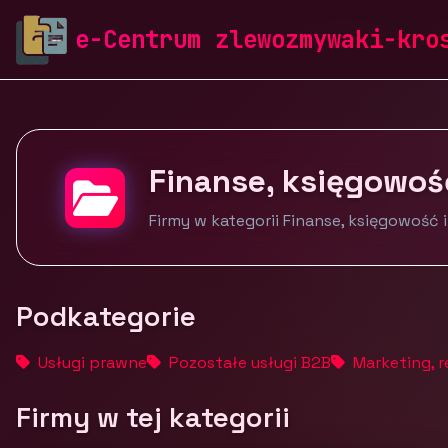
zlewozmywaki-krosch.pl
Firmy
Usługi dla firm
Fin
e-Centrum zlewozmywaki-kro
Finanse, księgowoś
Firmy w kategorii Finanse, księgowość 
Podkategorie
Usługi prawne
Pozostałe usługi B2B
Marketing, r
Firmy w tej kategorii