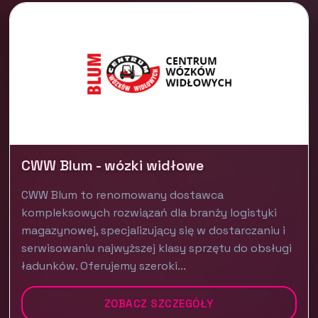
CWW Blum - wózki widłowe
CWW Blum to renomowany dostawca
kompleksowych rozwiązań dla branży logistyki
magazynowej, specjalizujący się w dostarczaniu i
serwisowaniu najwyższej klasy sprzętu do obsługi
ładunków. Oferujemy szeroki...
ZOBACZ SZCZEGÓŁY