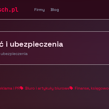
anse, księgowość i ubezpieczenia
sch.pl
Firmy
Blog
ć i ubezpieczenia
i ubezpieczenia
eklama i PR
Biuro i artykuły biurowe
Finanse, księgowo