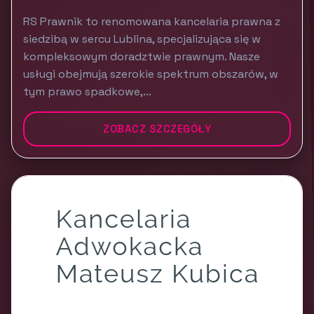
RS Prawnik to renomowana kancelaria prawna z
siedzibą w sercu Lublina, specjalizująca się w
kompleksowym doradztwie prawnym. Nasze
usługi obejmują szerokie spektrum obszarów, w
tym prawo spadkowe,...
ZOBACZ SZCZEGÓŁY