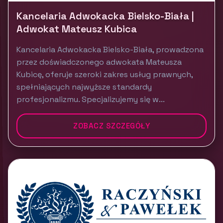
Kancelaria Adwokacka Bielsko-Biała |
Adwokat Mateusz Kubica
Kancelaria Adwokacka Bielsko-Biała, prowadzona
przez doświadczonego adwokata Mateusza
Kubicę, oferuje szeroki zakres usług prawnych,
spełniających najwyższe standardy
profesjonalizmu. Specjalizujemy się w...
ZOBACZ SZCZEGÓŁY