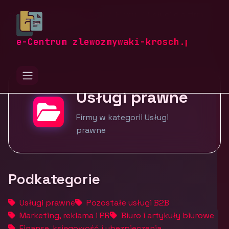
zlewozmywaki-krosch.pl
Firmy
Usługi dla firm
Usługi prawne
e-Centrum zlewozmywaki-krosch.pl
Usługi prawne
Firmy w kategorii Usługi
prawne
Podkategorie
Usługi prawne
Pozostałe usługi B2B
Marketing, reklama i PR
Biuro i artykuły biurowe
Finanse, księgowość i ubezpieczenia