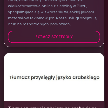
wielkoformatowa online z siedzibą w Piszu,
specjalizująca się w tworzeniu wysokiej jakości
materiałów reklamowych. Nasze usługi obejmują
druk na różnorodnych podłożach,...
ZOBACZ SZCZEGÓŁY