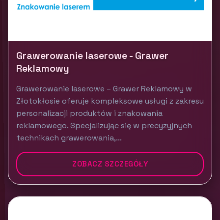
Grawerowanie laserowe - Grawer
Reklamowy
Grawerowanie laserowe – Grawer Reklamowy w
Złotokłosie oferuje kompleksowe usługi z zakresu
personalizacji produktów i znakowania
reklamowego. Specjalizując się w precyzyjnych
technikach grawerowania,...
ZOBACZ SZCZEGÓŁY