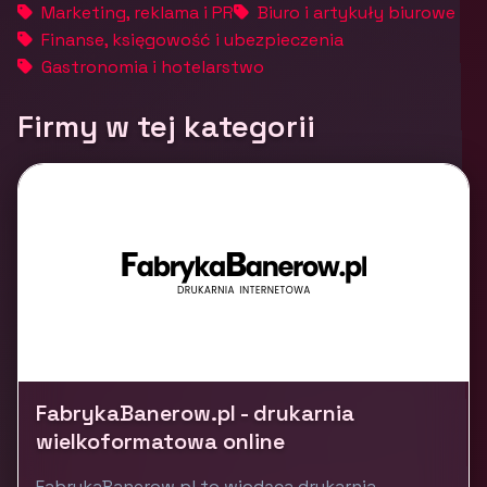
Marketing, reklama i PR
Biuro i artykuły biurowe
Finanse, księgowość i ubezpieczenia
Gastronomia i hotelarstwo
Firmy w tej kategorii
FabrykaBanerow.pl - drukarnia
wielkoformatowa online
FabrykaBanerow.pl to wiodąca drukarnia