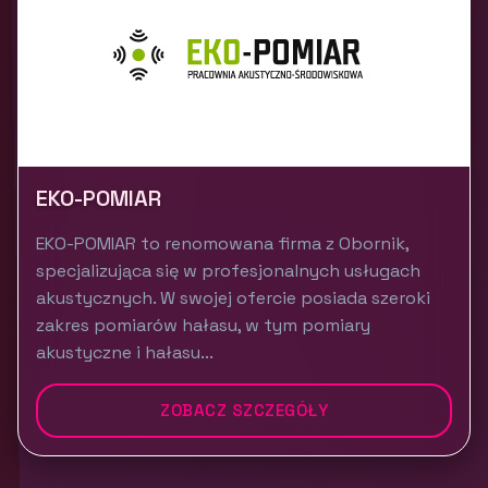
EKO-POMIAR
EKO-POMIAR to renomowana firma z Obornik,
specjalizująca się w profesjonalnych usługach
akustycznych. W swojej ofercie posiada szeroki
zakres pomiarów hałasu, w tym pomiary
akustyczne i hałasu...
ZOBACZ SZCZEGÓŁY