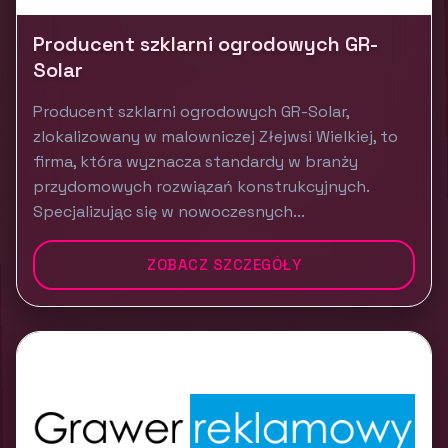
Producent szklarni ogrodowych GR-
Solar
Producent szklarni ogrodowych GR-Solar,
zlokalizowany w malowniczej Złejwsi Wielkiej, to
firma, która wyznacza standardy w branży
przydomowych rozwiązań konstrukcyjnych.
Specjalizując się w nowoczesnych...
ZOBACZ SZCZEGÓŁY