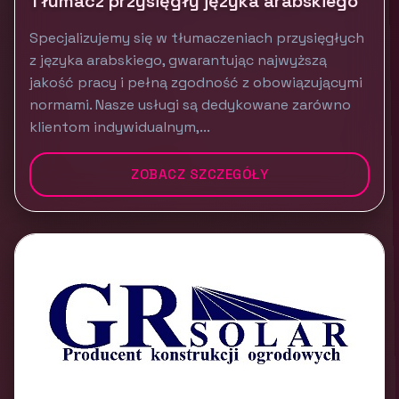
Tłumacz przysięgły języka arabskiego
Specjalizujemy się w tłumaczeniach przysięgłych
z języka arabskiego, gwarantując najwyższą
jakość pracy i pełną zgodność z obowiązującymi
normami. Nasze usługi są dedykowane zarówno
klientom indywidualnym,...
ZOBACZ SZCZEGÓŁY