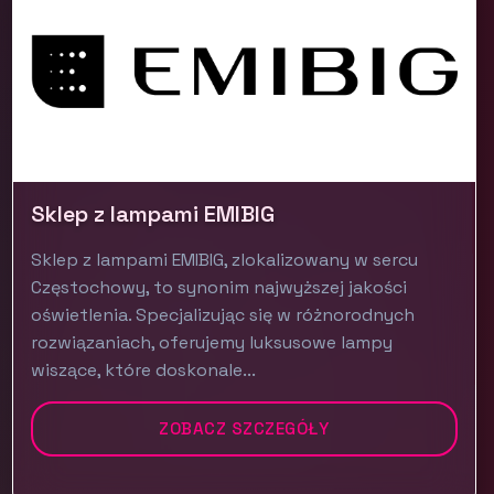
Sklep z lampami EMIBIG
Sklep z lampami EMIBIG, zlokalizowany w sercu
Częstochowy, to synonim najwyższej jakości
oświetlenia. Specjalizując się w różnorodnych
rozwiązaniach, oferujemy luksusowe lampy
wiszące, które doskonale...
ZOBACZ SZCZEGÓŁY