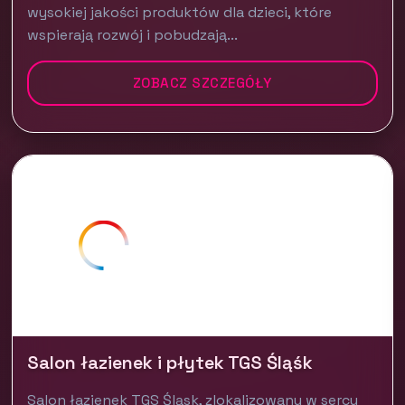
wysokiej jakości produktów dla dzieci, które
wspierają rozwój i pobudzają...
ZOBACZ SZCZEGÓŁY
Salon łazienek i płytek TGS Śląśk
Salon łazienek TGS Śląsk, zlokalizowany w sercu