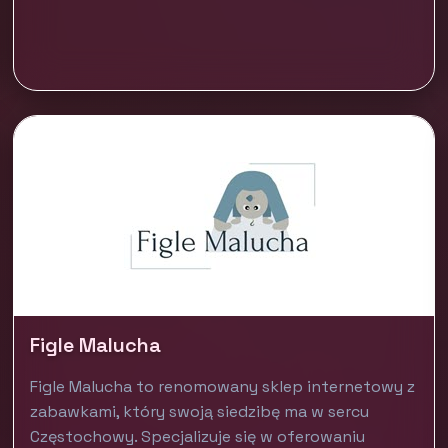
Figle Malucha
Figle Malucha to renomowany sklep internetowy z
zabawkami, który swoją siedzibę ma w sercu
Częstochowy. Specjalizuje się w oferowaniu