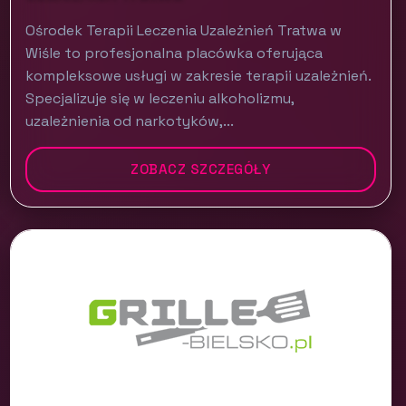
Ośrodek Terapii Leczenia Uzależnień Tratwa w
Wiśle to profesjonalna placówka oferująca
kompleksowe usługi w zakresie terapii uzależnień.
Specjalizuje się w leczeniu alkoholizmu,
uzależnienia od narkotyków,...
ZOBACZ SZCZEGÓŁY