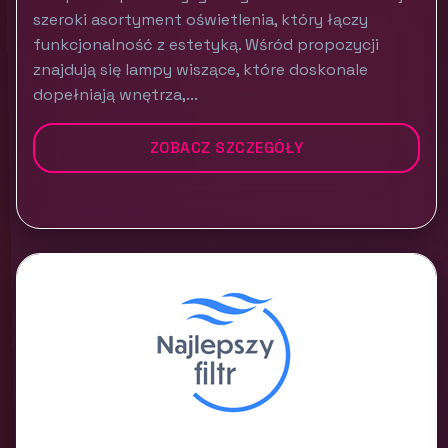
szeroki asortyment oświetlenia, który łączy
funkcjonalność z estetyką. Wśród propozycji
znajdują się lampy wiszące, które doskonale
dopełniają wnętrza,...
ZOBACZ SZCZEGÓŁY