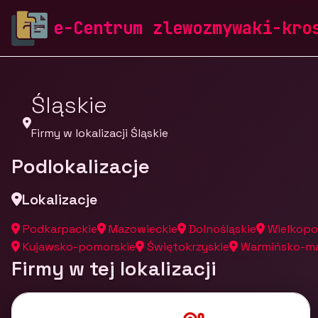
zlewozmywaki-krosch.pl
Firmy
Firmy z województw
e-Centrum zlewozmywaki-kro
Śląskie
Firmy w lokalizacji Śląskie
Podlokalizacje
Lokalizacje
Podkarpackie
Mazowieckie
Dolnośląskie
Wielkopo
Kujawsko-pomorskie
Świętokrzyskie
Warmińsko-ma
Firmy w tej lokalizacji