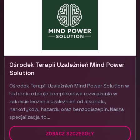
Ośrodek Terapii Uzależnień Mind Power
Solution
Ośrodek Terapii Uzależnień Mind Power Solution w
Ustroniu oferuje kompleksowe rozwiązania w
zakresie leczenia uzależnień od alkoholu,
narkotyków, hazardu oraz benzodiazepin. Nasza
specjalizacja to...
ZOBACZ SZCZEGÓŁY