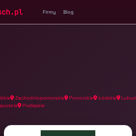
a
sch.pl
Firmy
Blog
lskie
Zachodniopomorskie
Pomorskie
Łódzkie
Lubus
zurskie
Podlaskie