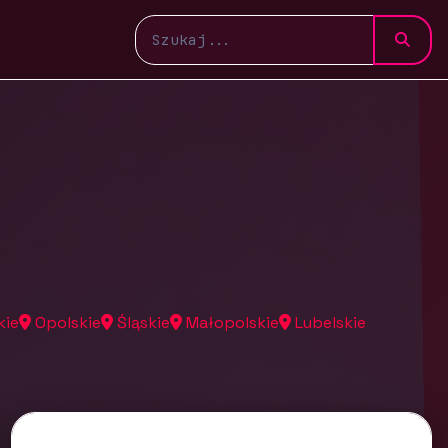
kie
Opolskie
Śląskie
Małopolskie
Lubelskie