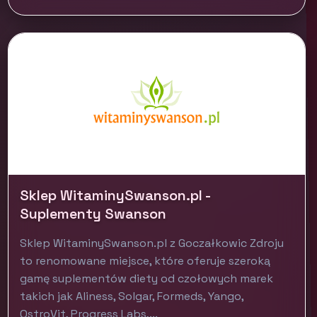
Sklep WitaminySwanson.pl -
Suplementy Swanson
Sklep WitaminySwanson.pl z Goczałkowic Zdroju
to renomowane miejsce, które oferuje szeroką
gamę suplementów diety od czołowych marek
takich jak Aliness, Solgar, Formeds, Yango,
OstroVit, Progress Labs,...