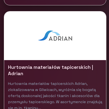
Hurtownia materiałów tapicerskich |
Adrian
Hurtownia materiałów tapicerskich Adrian,
zlokalizowana w Gliwicach, wyróżnia się bogatą
ofertą doskonałej jakości tkanin i akcesoriów dla
przemysłu tapicerskiego. W asortymencie znajdują
się m.in. tkaniny...