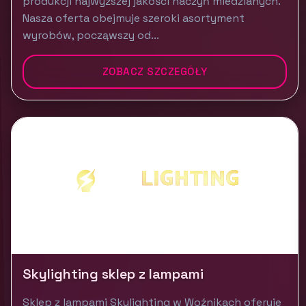
produkcji najwyższej jakości naczyń miedzianych.
Nasza oferta obejmuje szeroki asortyment
wyrobów, począwszy od...
ZOBACZ SZCZEGÓŁY
Skylighting sklep z lampami
Sklep z lampami Skylighting w Woźnikach oferuje