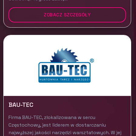
ZOBACZ SZCZEGÓŁY
BAU-TEC
Firma BAU-TEC, zlokalizowana w sercu
Częstochowy, jest liderem w dostarczaniu
najwyższej jakości narzędzi warsztatowych. W jej