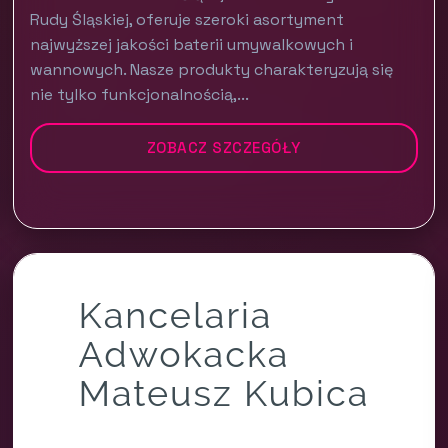
Rudy Śląskiej, oferuje szeroki asortyment
najwyższej jakości baterii umywalkowych i
wannowych. Nasze produkty charakteryzują się
nie tylko funkcjonalnością,...
ZOBACZ SZCZEGÓŁY