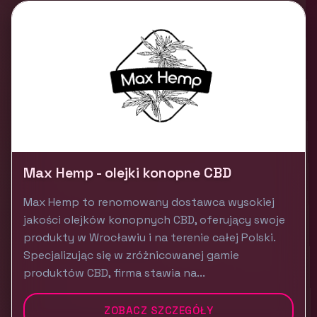
Max Hemp - olejki konopne CBD
Max Hemp to renomowany dostawca wysokiej
jakości olejków konopnych CBD, oferujący swoje
produkty w Wrocławiu i na terenie całej Polski.
Specjalizując się w zróżnicowanej gamie
produktów CBD, firma stawia na...
ZOBACZ SZCZEGÓŁY