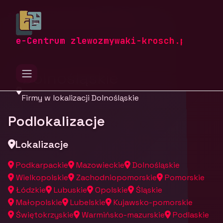
zlewozmywaki-krosch.pl
Firmy
Firmy z województwa Dolnośląskiego
e-Centrum zlewozmywaki-krosch.pl
Dolnośląskie
Firmy w lokalizacji Dolnośląskie
Podlokalizacje
Lokalizacje
Podkarpackie
Mazowieckie
Dolnośląskie
Wielkopolskie
Zachodniopomorskie
Pomorskie
Łódzkie
Lubuskie
Opolskie
Śląskie
Małopolskie
Lubelskie
Kujawsko-pomorskie
Świętokrzyskie
Warmińsko-mazurskie
Podlaskie