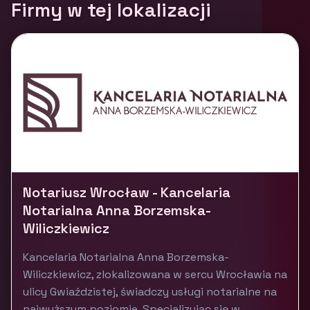
Firmy w tej lokalizacji
Notariusz Wrocław - Kancelaria
Notarialna Anna Borzemska-
Wiliczkiewicz
Kancelaria Notarialna Anna Borzemska-
Wiliczkiewicz, zlokalizowana w sercu Wrocławia na
ulicy Gwiaździstej, świadczy usługi notarialne na
najwyższym poziomie. Specjalizując się w