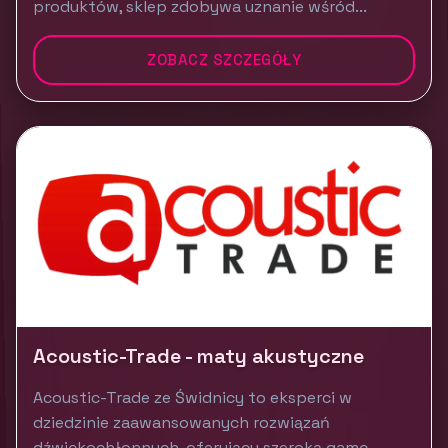
produktów, sklep zdobywa uznanie wśród...
ZOBACZ SZCZEGÓŁY
Acoustic-Trade - maty akustyczne
Acoustic-Trade ze Świdnicy to eksperci w
dziedzinie zaawansowanych rozwiązań
dźwiękochłonnych, oferujący szeroką gamę