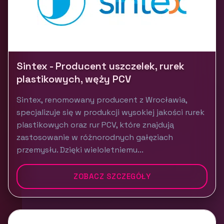
Sintex - Producent uszczelek, rurek
plastikowych, węży PCV
Sintex, renomowany producent z Wrocławia,
specjalizuje się w produkcji wysokiej jakości rurek
plastikowych oraz rur PCV, które znajdują
zastosowanie w różnorodnych gałęziach
przemysłu. Dzięki wieloletniemu...
ZOBACZ SZCZEGÓŁY