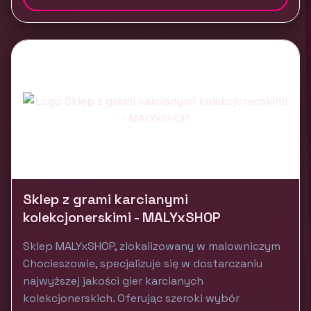
Sklep z grami karcianymi
kolekcjonerskimi - MALYxSHOP
Sklep MALYxSHOP, zlokalizowany w malowniczym
Chocieszowie, specjalizuje się w dostarczaniu
najwyższej jakości gier karcianych
kolekcjonerskich. Oferując szeroki wybór