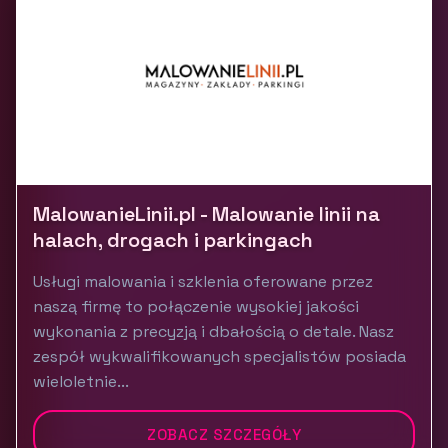
MalowanieLinii.pl - Malowanie linii na
halach, drogach i parkingach
Usługi malowania i szklenia oferowane przez
naszą firmę to połączenie wysokiej jakości
wykonania z precyzją i dbałością o detale. Nasz
zespół wykwalifikowanych specjalistów posiada
wieloletnie...
ZOBACZ SZCZEGÓŁY