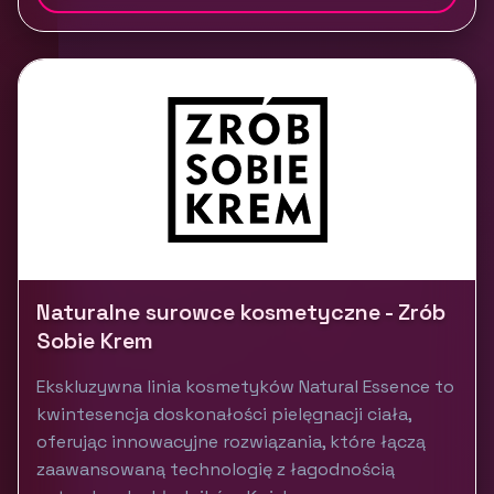
Naturalne surowce kosmetyczne - Zrób
Sobie Krem
Ekskluzywna linia kosmetyków Natural Essence to
kwintesencja doskonałości pielęgnacji ciała,
oferując innowacyjne rozwiązania, które łączą
zaawansowaną technologię z łagodnością