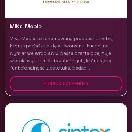
MiKs-Meble
MiKs-Meble to renomowany producent mebli,
który specjalizuje się w tworzeniu kuchni na
wymiar we Wrocławiu. Nasza oferta obejmuje
szeroki wybór mebli kuchennych, które łączą
funkcjonalność z estetyką, będąc...
ZOBACZ SZCZEGÓŁY