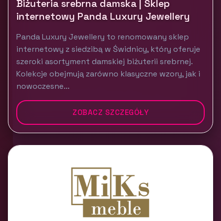
Biżuteria srebrna damska | Sklep
internetowy Panda Luxury Jewellery
Panda Luxury Jewellery to renomowany sklep
internetowy z siedzibą w Świdnicy, który oferuje
szeroki asortyment damskiej biżuterii srebrnej.
Kolekcje obejmują zarówno klasyczne wzory, jak i
nowoczesne...
ZOBACZ SZCZEGÓŁY